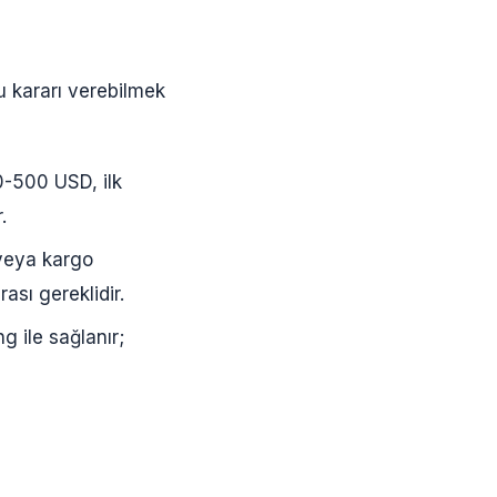
ru kararı verebilmek
0-500 USD, ilk
.
veya kargo
sı gereklidir.
g ile sağlanır;