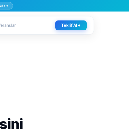
 Gör
feranslar
Teklif Al
sini