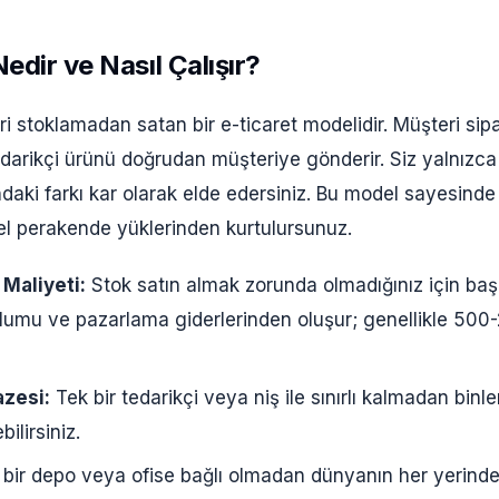
edir ve Nasıl Çalışır?
i stoklamadan satan bir e-ticaret modelidir. Müşteri sipa
tedarikçi ürünü doğrudan müşteriye gönderir. Siz yalnızca s
ındaki farkı kar olarak elde edersiniz. Bu model sayesind
sel perakende yüklerinden kurtulursunuz.
Maliyeti:
Stok satın almak zorunda olmadığınız için ba
ulumu ve pazarlama giderlerinden oluşur; genellikle 50
azesi:
Tek bir tedarikçi veya niş ile sınırlı kalmadan binle
bilirsiniz.
 bir depo veya ofise bağlı olmadan dünyanın her yerinden