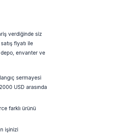
riş verdiğinde siz
atış fiyatı ile
e depo, envanter ve
şlangıç sermayesi
0-2000 USD arasında
rce farklı ürünü
 işinizi