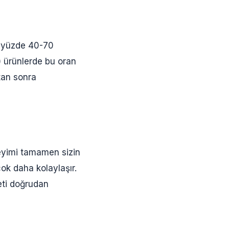
a yüzde 40-70
) ürünlerde bu oran
ktan sonra
eyimi tamamen sizin
çok daha kolaylaşır.
yeti doğrudan