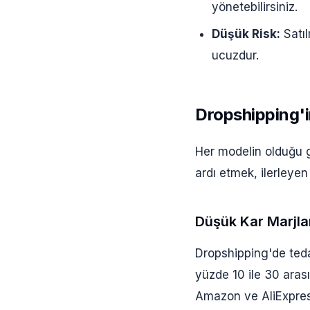
yönetebilirsiniz.
Düşük Risk:
Satıl
ucuzdur.
Dropshipping'i
Her modelin olduğu g
ardı etmek, ilerleyen 
Düşük Kar Marjla
Dropshipping'de tedar
yüzde 10 ile 30 aras
Amazon ve AliExpress