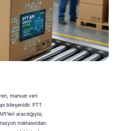
tiren, manuel veri
apı bileşenidir. PTT
'leri aracılığıyla;
tegrasyon noktasından