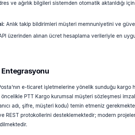
res ve ağırlık bilgileri sistemden otomatik aktarıldığı içi
i:
Anlık takip bildirimleri müşteri memnuniyetini ve güveni
PI üzerinden alınan ücret hesaplama verileriyle en uy
 Entegrasyonu
osta'nın e-ticaret işletmelerine yönelik sunduğu kargo 
n öncelikle PTT Kargo kurumsal müşteri sözleşmesi imza
ullanıcı adı, şifre, müşteri kodu) temin etmeniz gerekmekt
e REST protokollerini desteklemektedir; modern projele
dilmektedir.