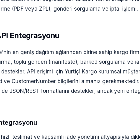
dirme (PDF veya ZPL), gönderi sorgulama ve iptal işlemi.
API Entegrasyonu
e'nin en geniş dağıtım ağlarından birine sahip kargo firma
turma, toplu gönderi (manifesto), barkod sorgulama ve i
 destekler. API erişimi için Yurtiçi Kargo kurumsal müşte
ve CustomerNumber bilgilerini almanız gerekmektedir. Y
 JSON/REST formatlarını destekler; ancak yeni enteg
Entegrasyonu
 hızlı teslimat ve kapsamlı iade yönetimi altyapısıyla di