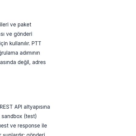
ileri ve paket
rası ve gönderi
in kullanılır. PTT
ğrulama adımının
rasında değil, adres
 REST API altyapısına
; sandbox (test)
uest ve response ile
r şunlardır: gönderi