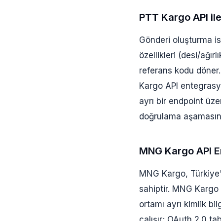
PTT Kargo API il
Gönderi oluşturma iste
özellikleri (desi/ağır
referans kodu döner.
Kargo API entegrasy
ayrı bir endpoint üze
doğrulama aşamasında
MNG Kargo API E
MNG Kargo, Türkiye'n
sahiptir. MNG Kargo A
ortamı ayrı kimlik bi
çalışır; OAuth 2.0 ta