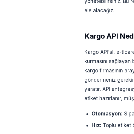
yönetebilirsiniz. Bu 
ele alacağız.
Kargo API Ned
Kargo API'si, e-ticar
kurmasını sağlayan b
kargo firmasının ara
göndermeniz gerekir.
yaratır. API entegra
etiket hazırlanır, mü
Otomasyon:
Sipa
Hız:
Toplu etiket b