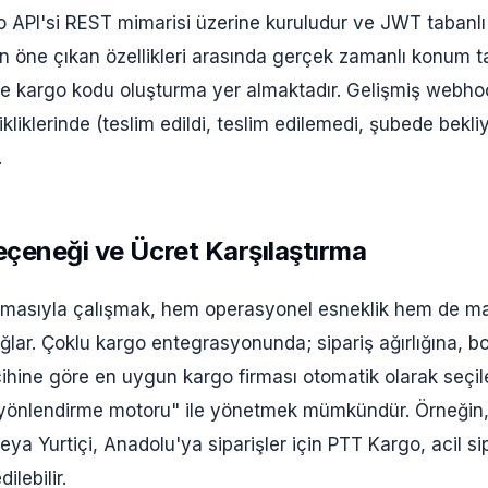
go API'si REST mimarisi üzerine kuruludur ve JWT tabanl
nin öne çıkan özellikleri arasında gerçek zamanlı konum t
de kargo kodu oluşturma yer almaktadır. Gelişmiş webho
liklerinde (teslim edildi, teslim edilemedi, şubede bekliy
.
çeneği ve Ücret Karşılaştırma
firmasıyla çalışmak, hem operasyonel esneklik hem de m
ğlar. Çoklu kargo entegrasyonunda; sipariş ağırlığına, b
cihine göre en uygun kargo firması otomatik olarak seçile
 yönlendirme motoru" ile yönetmek mümkündür. Örneğin, 
eya Yurtiçi, Anadolu'ya siparişler için PTT Kargo, acil sip
ilebilir.