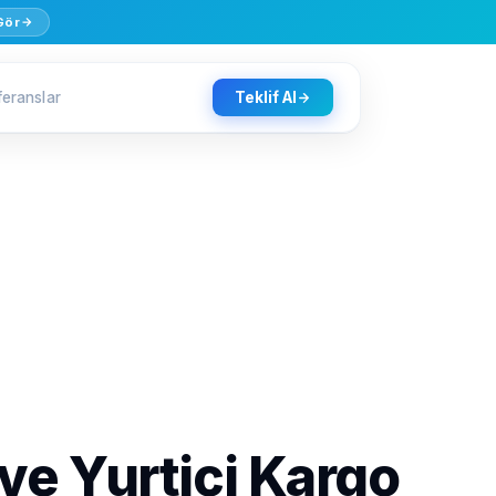
 Gör
feranslar
Teklif Al
e Yurtiçi Kargo