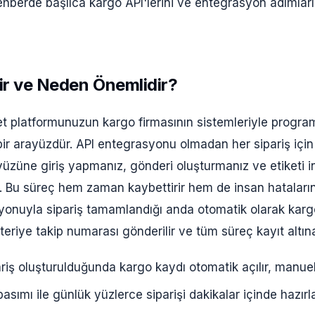
rehberde başlıca kargo API'lerini ve entegrasyon adımların
ir ve Neden Önemlidir?
et platformunuzun kargo firmasının sistemleriyle program
ir arayüzdür. API entegrasyonu olmadan her sipariş içi
yüzüne giriş yapmanız, gönderi oluşturmanız ve etiketi in
 Bu süreç hem zaman kaybettirir hem de insan hatalarına 
syonuyla sipariş tamamlandığı anda otomatik olarak kargo
şteriye takip numarası gönderilir ve tüm süreç kayıt altına 
riş oluşturulduğunda kargo kaydı otomatik açılır, manue
asımı ile günlük yüzlerce siparişi dakikalar içinde hazırla