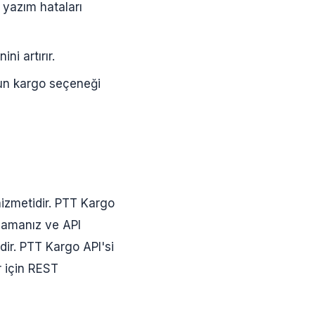
n yazım hataları
ni artırır.
gun kargo seçeneği
hizmetidir. PTT Kargo
lamanız ve API
edir. PTT Kargo API'si
r için REST