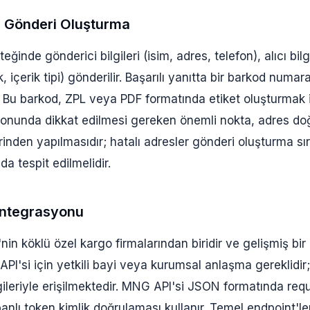
e Gönderi Oluşturma
ğinde gönderici bilgileri (isim, adres, telefon), alıcı bilg
lık, içerik tipi) gönderilir. Başarılı yanıtta bir barkod numa
 Bu barkod, ZPL veya PDF formatında etiket oluşturmak iç
onunda dikkat edilmesi gereken önemli nokta, adres do
rinden yapılmasıdır; hatalı adresler gönderi oluşturma sı
 tespit edilmelidir.
ntegrasyonu
in köklü özel kargo firmalarından biridir ve gelişmiş bir
PI'si için yetkili bayi veya kurumsal anlaşma gereklidir
lgileriyle erişilmektedir. MNG API'si JSON formatında req
banlı token kimlik doğrulaması kullanır. Temel endpoint'le