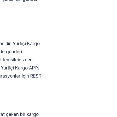
sıdır. Yurtiçi Kargo
ade gönderi
ri temsilcinizden
urtiçi Kargo API'si
rasyonlar için REST
kkat çeken bir kargo