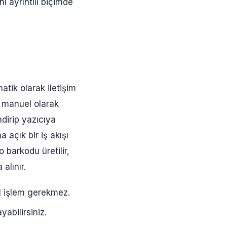
ı ayrıntılı biçimde
atik olarak iletişim
n manuel olarak
dirip yazıcıya
açık bir iş akışı
 barkodu üretilir,
alınır.
l işlem gerekmez.
yabilirsiniz.