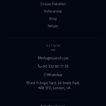
Çözüm Paketleri
Referanslar
Blog
İletişim
İLETIŞIM
info@toserof.com
+90 532 161 71 39
WhatsApp
Unit 11 Angel Yard, 34 Snells Park,
N18 2FD, London, UK