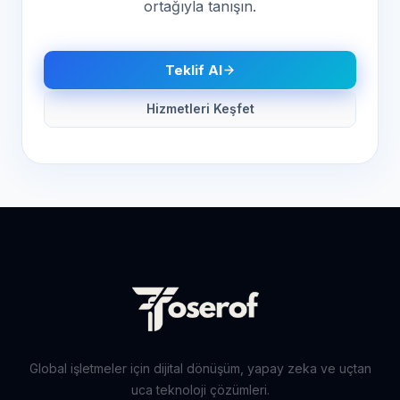
ortağıyla tanışın.
Teklif Al
Hizmetleri Keşfet
Global işletmeler için dijital dönüşüm, yapay zeka ve uçtan
uca teknoloji çözümleri.