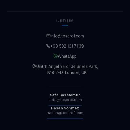
İLETIŞIM
info@toserof.com
+90 532 161 71 39
WhatsApp
Unit 11 Angel Yard, 34 Snells Park,
N18 2FD, London, UK
Sefa Basatemur
sefa@toserof.com
Hasan Sönmez
hasan@toserof.com