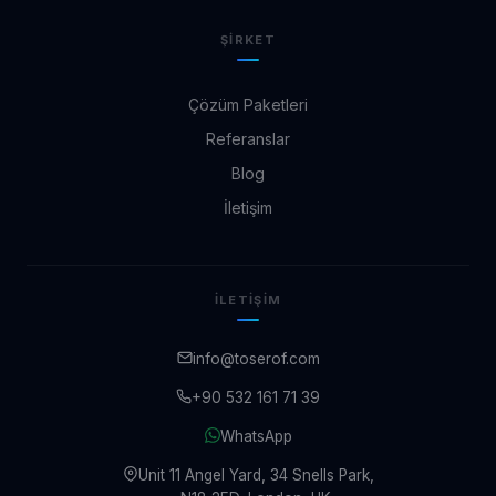
ŞIRKET
Çözüm Paketleri
Referanslar
Blog
İletişim
İLETIŞIM
info@toserof.com
+90 532 161 71 39
WhatsApp
Unit 11 Angel Yard, 34 Snells Park,